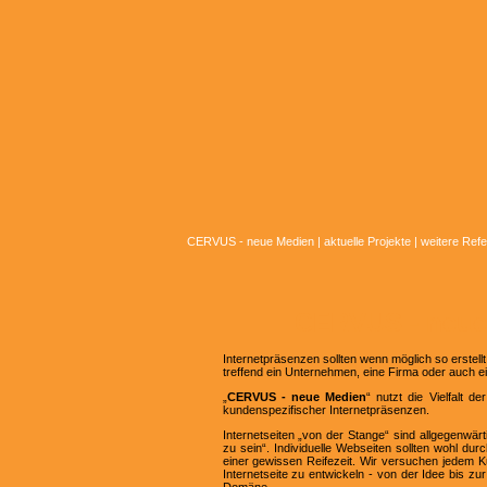
CERVUS - neue Medien
|
aktuelle Projekte
|
weitere Ref
CERVUS - neue
Internetpräsenzen sollten wenn möglich so erstellt
treffend ein Unternehmen, eine Firma oder auch ei
„
CERVUS - neue Medien
“ nutzt die Vielfalt 
kundenspezifischer Internetpräsenzen.
Internetseiten „von der Stange“ sind allgegenwärt
zu sein“. Individuelle Webseiten sollten wohl du
einer gewissen Reifezeit. Wir versuchen jedem K
Internetseite zu entwickeln - von der Idee bis zur