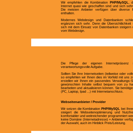
Wir empfehlen die Kombination
PHP/MySQL
, 
Internet quasi wie geschaffen sind und sich seh
Die meisten Anbieter verfügen über diverse 
enthalten.
Modernes Webdesign und Datenbanken schlie
ergänzen sich sehr. Denn die Übersichtlichkeit 
sich mit dem Einsatz von Datenbanken steigern 
vom Webdesign.
Webseitenp
Die Pflege der eigenen Internetpräsenz i
verantwortungsvolle Aufgabe.
Sollten Sie Ihre Internetseiten (teilweise oder vol
so empfehlen wir Ihnen dies im Vorfeld mit uns
erstellen wir Ihnen ein passendes Verwaltungs-
gewünschten Inhalte selbst bequem von zu h
bearbeiten und aktualisieren können. Sie benötige
(PC, Laptop, Ipad ...) mit Internetanschluss.
Webseitenanbieter / Provider
Wir setzen die Kombination
PHP/MySQL
bei Ihre
steigert die Webseitenoptimierung und Nutzfre
komfortabler und weitreichender programmiert wer
keine Domäne (Internetadresse) + Anbieter verfüg
der Auswahl, auch im Hinblick Preis/Leistung.