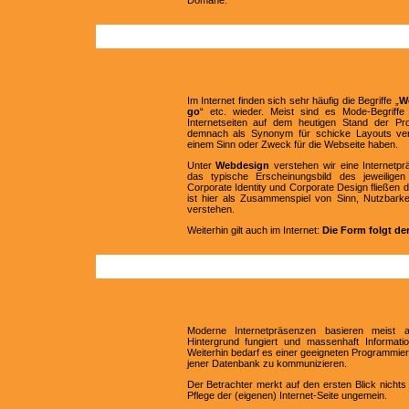
Domäne.
Webdesi
Im Internet finden sich sehr häufig die Begriffe „
W
go
“ etc. wieder. Meist sind es Mode-Begriffe 
Internetseiten auf dem heutigen Stand der P
demnach als Synonym für schicke Layouts ver
einem Sinn oder Zweck für die Webseite haben.
Unter
Webdesign
verstehen wir eine Internetpr
das typische Erscheinungsbild des jeweiligen
Corporate Identity und Corporate Design fließ
ist hier als Zusammenspiel von Sinn, Nutzbarkei
verstehen.
Weiterhin gilt auch im Internet:
Die Form folgt de
PHP / My
Moderne Internetpräsenzen basieren meist 
Hintergrund fungiert und massenhaft Informatio
Weiterhin bedarf es einer geeigneten Programmier
jener Datenbank zu kommunizieren.
Der Betrachter merkt auf den ersten Blick nichts
Pflege der (eigenen) Internet-Seite ungemein.